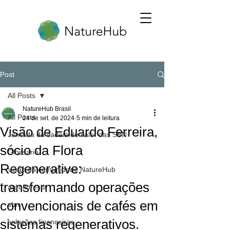
Post
All Posts
NatureHub Brasil
All Posts
24 de set. de 2024
5 min de leitura
Visão de Eduardo Ferreira,
Jornada da cadeia de valor das SBN
sócio da Flora
Glossario
Regenerative:
Visão da comunidade NatureHub
transformando operações
agrofloresta
convencionais de cafés em
sbn
sistemas regenerativos.
soluções financeiras