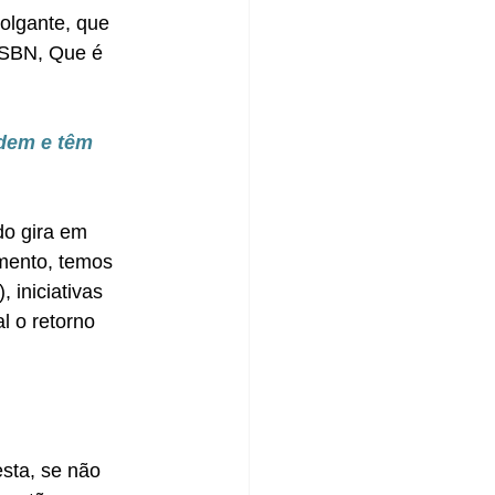
olgante, que 
 SBN, Que é 
odem e têm 
do gira em 
imento, temos 
 iniciativas 
 o retorno 
sta, se não 