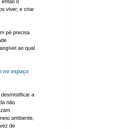
 então o 
viver, e criar 
em pé precisa 
nde 
angível ao qual 
o no espaço 
esmistificar a 
da não 
izam 
meio ambiente, 
vez de 