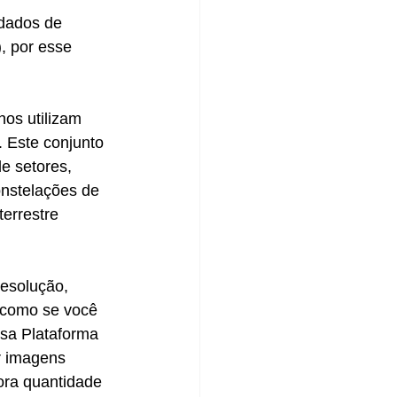
dados de 
, por esse 
s utilizam  
. Este conjunto 
e setores, 
nstelações de 
errestre 
esolução, 
é como se você 
sa Plataforma 
r imagens 
ora quantidade 