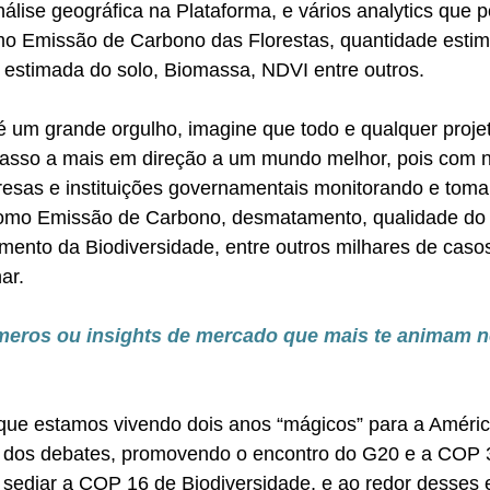
álise geográfica na Plataforma, e vários analytics que 
omo Emissão de Carbono das Florestas, quantidade esti
 estimada do solo, Biomassa, NDVI entre outros.
 é um grande orgulho, imagine que todo e qualquer proj
passo a mais em direção a um mundo melhor, pois com 
sas e instituições governamentais monitorando e tom
omo Emissão de Carbono, desmatamento, qualidade do p
amento da Biodiversidade, entre outros milhares de caso
ar.
meros ou insights de mercado que mais te animam n
que estamos vivendo dois anos “mágicos” para a América
ro dos debates, promovendo o encontro do G20 e a COP 
á sediar a COP 16 de Biodiversidade, e ao redor desses 