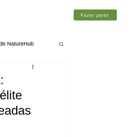
Fazer parte
ade NatureHub
:
lite
seadas