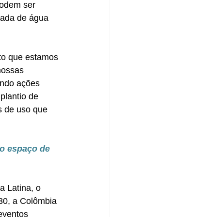
podem ser 
mada de água 
eto que estamos 
nossas 
ando ações 
lantio de 
s de uso que 
o espaço de 
 Latina, o 
30, a Colômbia 
eventos 