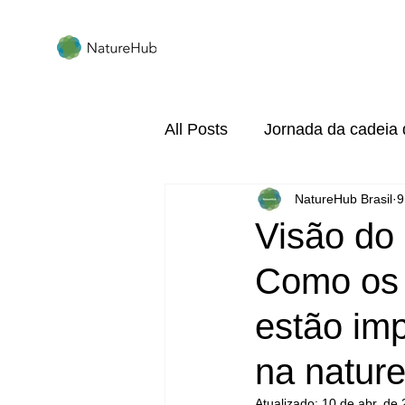
All Posts
Jornada da cadeia 
NatureHub Brasil
9
agrofloresta
sbn
so
Visão do 
Como os 
estão im
na natur
Atualizado:
10 de abr. de