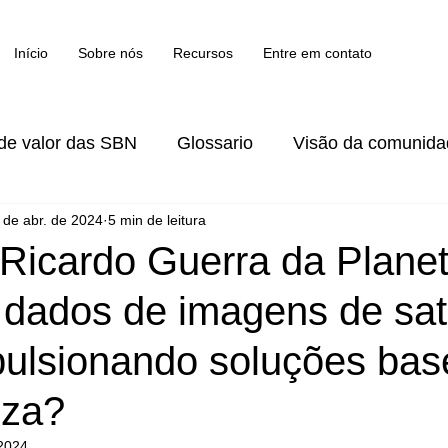
Início
Sobre nós
Recursos
Entre em contato
de valor das SBN
Glossario
Visão da comunid
 de abr. de 2024
5 min de leitura
luções financeiras
Ricardo Guerra da Planet
dados de imagens de saté
pulsionando soluções ba
eza?
 2024