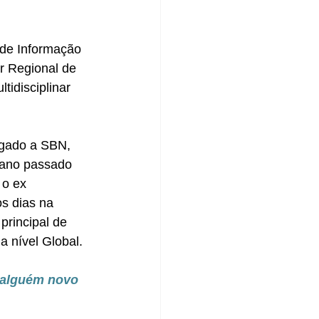
 de Informação 
r Regional de 
idisciplinar 
igado a SBN, 
 ano passado 
 o ex 
s dias na 
rincipal de 
 nível Global.
 alguém novo 