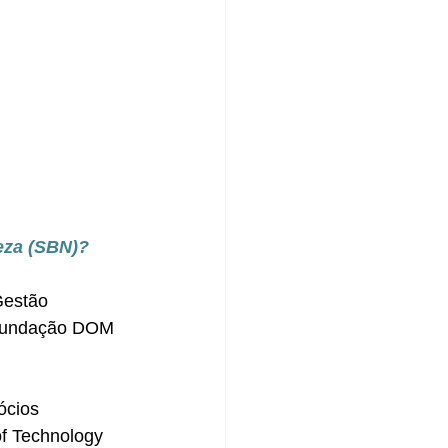
za (
SBN)?
Gestão 
 Fundação DOM 
ócios 
of Technology 