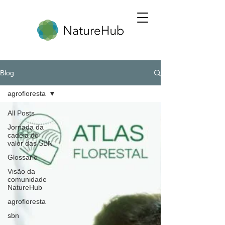
Blog
agrofloresta
All Posts
Jornada da
cadeia de
valor das SBN
Glossario
Visão da
comunidade
NatureHub
agrofloresta
sbn