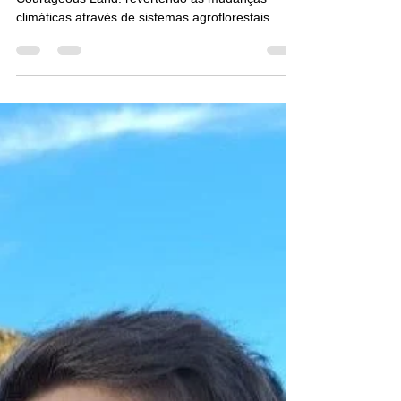
sistemas agroflorestais
Visão de Phil Kauders, cofundador da
Courageous Land: revertendo as mudanças
climáticas através de sistemas agroflorestais