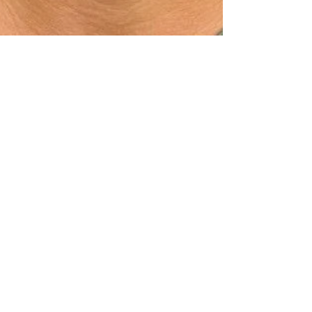
NatureHub Brasil
6 de ago. de 2024
4 min de leitura
Visão de Gabriel Neto, fundador
da Agroforestry Carbon:
construindo um futuro
agroflorestal.