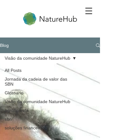
Blog
Visão da comunidade NatureHub
All Posts
Jornada da cadeia de valor das
SBN
Glossario
Visão da comunidade NatureHub
agrofloresta
sbn
soluções financeiras