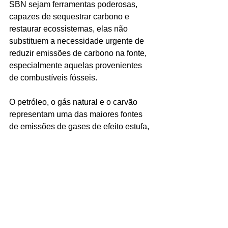
SBN sejam ferramentas poderosas, 
capazes de sequestrar carbono e 
restaurar ecossistemas, elas não 
substituem a necessidade urgente de 
reduzir emissões de carbono na fonte, 
especialmente aquelas provenientes 
de combustíveis fósseis. 
O petróleo, o gás natural e o carvão 
representam uma das maiores fontes 
de emissões de gases de efeito estufa, 
e essa dependência energética 
continua a impulsionar o aumento das 
temperaturas globais. Mesmo com as 
SBN em expansão, os ecossistemas 
têm limites naturais em sua capacidade 
de absorver carbono, e a velocidade 
com que as emissões acontecem hoje 
ultrapassa a capacidade de 