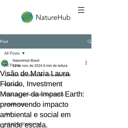
Post
All Posts
NatureHub Brasil
All Posts
12 de nov. de 2024
6 min de leitura
Visão de Maria Laura
Jornada da cadeia de valor das SBN
Florido, Investment
Glossario
Manager da Impact Earth:
Visão da comunidade NatureHub
promovendo impacto
agrofloresta
ambiental e social em
sbn
grande escala.
soluções financeiras