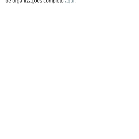
de organizações completo 
aqui
.
🌱 Para acompanhar esses e outros 
conteúdos produzidos pelo NatureHub
Se inscrever na newsletter
Glossario