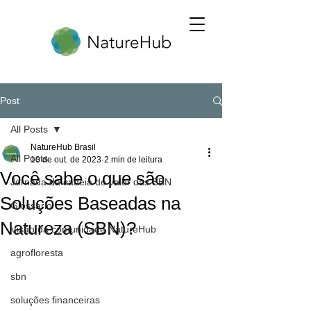
Post
All Posts
NatureHub Brasil
All Posts
10 de out. de 2023
2 min de leitura
Você sabe o que são
Jornada da cadeia de valor das SBN
Soluções Baseadas na
Glossario
Natureza (SBN)?
Visão da comunidade NatureHub
agrofloresta
sbn
soluções financeiras